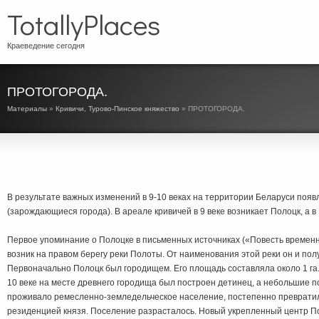
TotallyPlaces
Краеведение сегодня
ПРОТОГОРОДА.
Материалы
»
Кривичи, Турово-Пинское княжество
» ПРОТОГОРОДА.
В результате важных изменений в 9-10 веках на территории Беларуси поя
(зарождающиеся города). В ареале кривичей в 9 веке возникает Полоцк, а в 
Первое упоминание о Полоцке в письменных источниках («Повесть временны
возник на правом берегу реки Полоты. От наименования этой реки он и пол
Первоначально Полоцк был городищем. Его площадь составляла около 1 га
10 веке на месте древнего городища был построен детинец, а небольшие по
проживало ремесленно-земледельческое население, постепенно превратил
резиденцией князя. Поселение разрасталось. Новый укрепленный центр П