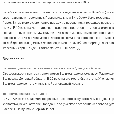
по размерам прежний. Его площадь составляла около 10 га.
Витебск возник на холмистой местности, защищенной рекой Витьбой (от н
свое название и поселение). Первоначальным Витебском было городище, 
(горе). Затем в его округе появились другие поселения, а городище превра
округи. В 10 веке на месте древнего городища построен детинец, а окольн
впоследствии в посады. Жители Витебска занимались ремеслом, торговлей
древнего Витебска обнаружены глиняные сосуды, изготовленные с помощью
тиглей для плавки цветных металлов, каменная литейная форма для изгот
железный серп. Найдены также монеты 9-10 века. [2]
Другие статьи:
Великоанодольский лес - знаменитый заказник в Донецкой области
Сто шестьдесят три года исполняется Великоанадольскому лесу. Располож
Волноваха Донецкой области. В 19 веке на его месте была степь. Ученые ут
Великоанадолье - это уникальный заповедный лес, в ...
Топонимия населенных пунктов.
В XVI –XIX веках было больше разных населенных пунктов, чем сегодня. Г
крепостью, исчез, остались города. Село (русское поселение) и слобода (у
населенные пункты с церковью, сег ...