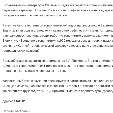
В краеведческой литературе XIX века изредка встречаются топонимические
случайный характер. Попыток объяснить географические названия в доре
литературе много, но перечислить их сложно.
Развитие же отечественной топонимической науки началось после Великой
Значительная роль в становлении науки о географических названиях прина
написал ряд основополагающих работ по топонимике с использованием язы
В его книге «Введение в топонимику» (1965 год) даны основы теории науки 
его книге «Краткий топонимический словарь» впервые дано описание значи
географических названий
Большой вклад в развитии топонимии внес В.А. Прохоров. Его книги, «Надпис
«Липецкая топонимия» (1981 год), рассказывают о топонимии Черноземья и
(В статье использован материал из этих книг).
Качественный этап в изучении древнерусских памятников XII и начала XV в
«Елецкая Земля», начинается с конца 1980-х годов. Он связан с работами 
университета (руководитель - А.Д.Пряхин) и Елецкого пединститута (руково
Другие статьи:
Народы Австралии.