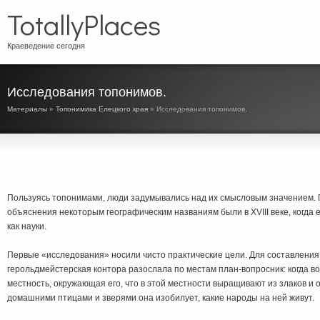
TotallyPlaces
Краеведение сегодня
Исследования топонимов.
Материалы
»
Топонимика Елецкого края
» Исследования топонимов.
Пользуясь топонимами, люди задумывались над их смысловым значением. 
объяснения некоторым географическим названиям были в XVIII веке, когда
как науки.
Первые «исследования» носили чисто практические цели. Для составления 
герольдмейстерская контора разослала по местам план-вопросник: когда во
местность, окружающая его, что в этой местности выращивают из злаков и 
домашними птицами и зверями она изобилует, какие народы на ней живут.