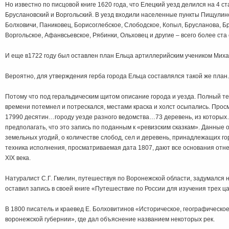
Но известно по писцовой книге 1620 года, что Елецкий уезд делился на 4 ст
Бруслановский и Воргольский. В уезд входили населенные пункты Пищулино,
Болховичи, Паниковец, Борисоглебское, Слободское, Копыл, Брусланова, Б
Воргольское, Афанвсьевское, Рябинки, Ольховец и другие – всего более ста 
И еще в1722 году был оставлен план Ельца артиллерийским учеником Мих
Вероятно, для утверждения герба города Ельца составлялся такой же план.
Потому что под геральдическим щитом описание города и уезда. Полный тек
времени потемнел и потрескался, местами краска и холст осыпались. Про
17990 десятин…городу уезде разного ведомства…73 деревень, из которы
предполагать, что это запись по поданным к «ревизским сказкам». Данные 
земельных угодий, о количестве слобод, сел и деревень, принадлежащих го
техника исполнения, просматриваемая дата 1807, дают все основания отне
XIX века.
Натуралист С.Г. Гмелин, путешествуя по Воронежской области, задумался 
оставил запись в своей книге «Путешествие по России для изучения трех ца
В 1800 писатель и краевед Е. Болховитинов «Историческое, географическо
воронежской губернии», где дал объяснение названием некоторых рек.