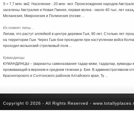
S = 7,7 млн. км2. Население - 20 млн. чел. Происхождение народов Австра
заселены Австралия и Новая Гвинея, первая волна - около 40 тыс. лет наз
Меланезия, Микронезия и Полинезия (позже ...
Их помнят липы…
Липам, что растут аллейкой в центре деревни Гыя, 90 лет. Столько лет пр
на территории Гыи. Через Гыю бои проходили при наступлении войск Колчак
проходил волынский стрелковый полк ...
Кумандинцы
КУМАНДИНЦЫ – (варианты самоназвания тадар-кижи, тадарлар, куманды-ки
проживающий в верхнем и среднем течении р. Бия. В административном о
Красногорского и Солтонского районов Алтайского края, Ту ...
Copyright © 2026 - All Rights Reserved - www.totallyplaces.