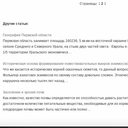
Страницы:
1
2
3
Другие статьи:
География Пермской области
Пермская область занимает площадь 160236, 5 кв.км на восточной окраине
склоне Среднего и Северного Урала, на стыке двух частей света - Европы 
1/5 территории Уральского экономическ ...
Историческая основа формирования повествовательных жанров эскимосск
Что же касается исторических корней сказочных сюжетов, то данный вопро
Фольклор азиатских эскимосов по своему составу довольно сложен. Этниче
нарушена несколько тысяч лет назад ...
Засоление и эрозия почв
Как известно, качество почвы определяется ее способностью давать расти
достаточном количестве питательные вещества, необходимые для их норма
плодородие почвы может быть частично или полно ...