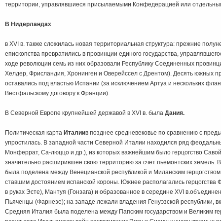
территории, управлявшиеся присылаемыми Конфедерацией или отдельны
В Нидерландах
в XVI в. также сложилась новая территориальная структура: прежние полун
епископства превратились в провинции единого государства, управлявшего
ходе революции семь из них образовали Республику Соединенных провинци
Хелдер, Фрисландия, Хронинген и Оверейссел с Дрентом). Десять южных про
оставались под властью Испании (за исключением Артуа и нескольких фла
Вестфальскому договору к Франции).
В Северной Европе крупнейшей державой в XVI в. была
Дания.
Политическая карта
Италии
в позднее средневековье по сравнению с пре
упростилась. В западной части Северной Италии находился ряд феодальн
Монферрат, Са-люццо и др.), из которых важнейшим было герцогство Савой
значительно расширившее свою территорию за счет пьемонтских земель. 
была поделена между Венецианской республикой и Миланским герцогством,
ставшим достоянием испанской короны. Южнее располагались герцогства 
в руках Эсте), Мантуя (Гонзага) и образованное в середине XVI в.объедине
Пьяченцы (Фарнезе); на западе лежали владения Генуэзской республики, в
Средняя Италия была поделена между Папским государством и Великим гер