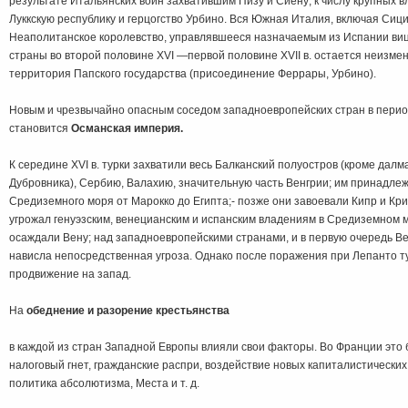
результате Итальянских войн захватившим Пизу и Сиену; к числу крупных 
Луккскую республику и герцогство Урбино. Вся Южная Италия, включая Сиц
Неаполитанское королевство, управлявшееся назначаемым из Испании виц
страны во второй половине XVI —первой половине XVII в. остается неизме
территория Папского государства (присоединение Феррары, Урбино).
Новым и чрезвычайно опасным соседом западноевропейских стран в перио
становится
Османская империя.
К середине XVI в. турки захватили весь Балканский полуостров (кроме дал
Дубровника), Сербию, Валахию, значительную часть Венгрии; им принадле
Средиземного моря от Марокко до Египта;- позже они завоевали Кипр и Кри
угрожал генуэзским, венецианским и испанским владениям в Средиземном 
осаждали Вену; над западноевропейскими странами, и в первую очередь Ве
нависла непосредственная угроза. Однако после поражения при Лепанто т
продвижение на запад.
На
обеднение и разорение крестьянства
в каждой из стран Западной Европы влияли свои факторы. Во Франции это
налоговый гнет, гражданские распри, воздействие новых капиталистически
политика абсолютизма, Места и т. д.