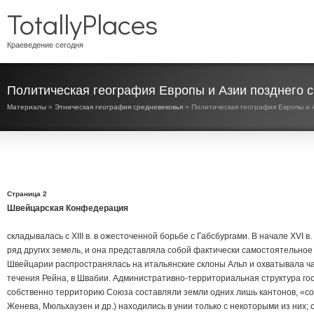
TotallyPlaces
Краеведение сегодня
Политическая география Европы и Азии позднего 
Материалы
»
Этническая география средневековья
» Политическая география Европы и 
Страница 2
Швейцарская Конфедерация
складывалась с XIII в. в ожесточенной борьбе с Габсбургами. В начале XVI в.
ряд других земель, и она представляла собой фактически самостоятельное
Швейцарии распространялась на итальянские склоны Альп и охватывала час
течения Рейна, в Швабии. Административно-территориальная структура го
собственно территорию Союза составляли земли одних лишь кантонов, «с
Женева, Мюльхаузен и др.) находились в унии только с некоторыми из них;