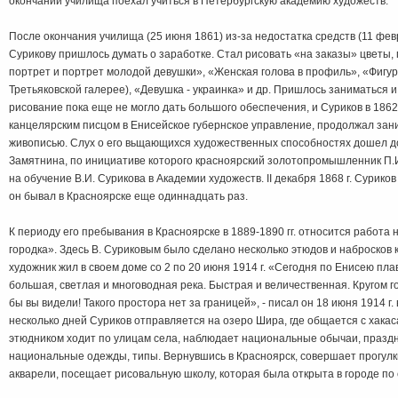
окончании училища пoexaл учиться в Петербургскую академию художеств.
После окончания училища (25 июня 1861) из-за недостатка средств (11 фев
Сурикову пришлось думать о заработке. Стал рисовать «на заказы» цветы,
портрет и портрет молодой девушки», «Женская голова в профиль», «Фигура
Третьяковской галерее), «Девушка - украинка» и др. Пришлось заниматься 
рисование пока еще не могло дать большого обеспечения, и Суриков в 1862 
канцелярским писцом в Енисейское губернское управление, продолжал за
живописью. Слух о его вьщающихся художественных способностях дошел до
Замятнина, по инициативе которого красноярский золотопромышленник П.И
на обучение В.И. Сурикова в Академии художеств. II декабря 1868 г. Суриков
он бывал в Красноярске eщe одиннадцать раз.
К периоду его пребывания в Красноярске в 1889-1890 гг. относится работа
городка». Здесь В. Суриковым было сделано несколько этюдов и набросков 
художник жил в своем доме со 2 по 20 июня 1914 г. «Сегодня по Енисею плa
большая, светлая и многоводная река. Быстрая и величественная. Кругом г
бы вы видели! Такого простора нет за границей», - писал он 18 июня 1914 г.
несколько дней Суриков отправляется на озеро Шира, где общается с хакаса
этюдником ходит по улицам села, наблюдает национальные обычаи, празд
национальные одежды, типы. Вернувшись в Красноярск, совершает прогулк
акварели, посещает рисовальную школу, которая была открыта в городе по е