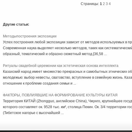
Страницы:
1
2
3
4
Другие статьи:
Методыпостроения экспозиции
Успех построения любой экспозиции зависит от методов используемых в пр
Современная наука выделяет несколько методов, таких как систематически
образный, тематический и образно сюжетный метод.[36,58 ...
Ритуалы свадебной церемонии как эстетическая основа интеллекта
Казахский народ имеет множество прекрасных и самобытных этнических об
молодежью: выбор невесты, сватовство, вступление в семейную жизнь. Каз
отношение к проблеме создания семьи и ...
ФАКТОРЫ, ПОВЛИЯВШИЕ НА ФОРМИРОВАНИЕ КУЛЬТУРЫ КИТАЯ
Территория КИТАЙ (Zhongguo, английское China), Чжунго, крупнейшее госуд
которого составляет ок. 9528 тыс. км², столица Пекин. Ок. 3/4 территории 
(Тибетское нагорье с высочайшей ...