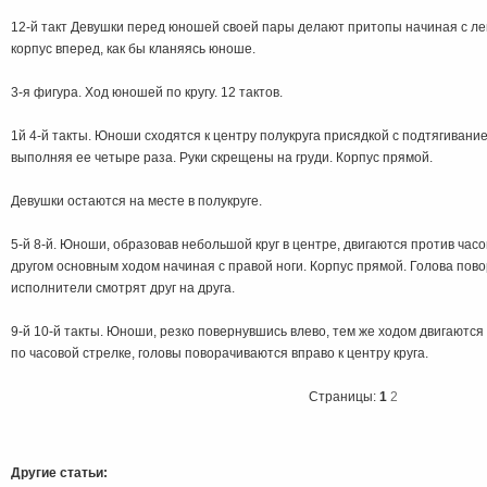
12-й такт Девушки перед юношей своей пары делают притопы начиная с лев
корпус вперед, как бы кланяясь юноше.
3-я фигура. Ход юношей по кругу. 12 тактов.
1й 4-й такты. Юноши сходятся к центру полукруга присядкой с подтягиванием
выполняя ее четыре раза. Руки скрещены на груди. Корпус прямой.
Девушки остаются на месте в полукруге.
5-й 8-й. Юноши, образовав небольшой круг в центре, двигаются против часо
другом основным ходом начиная с правой ноги. Корпус прямой. Голова повор
исполнители смотрят друг на друга.
9-й 10-й такты. Юноши, резко повернувшись влево, тем же ходом двигаются
по часовой стрелке, головы поворачиваются вправо к центру круга.
Страницы:
1
2
Другие статьи: