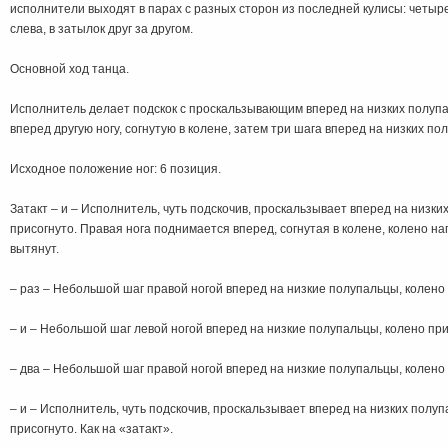
исполнители выходят в парах с разных сторон из последней кулисы: четыр
слева, в затылок друг за другом.
Основной ход танца.
Исполнитель делает подскок с проскальзывающим вперед на низких полупа
вперед другую ногу, согнутую в колене, затем три шага вперед на низких по
Исходное положение ног: 6 позиция.
Затакт – и – Исполнитель, чуть подскочив, проскальзывает вперед на низки
присогнуто. Правая нога поднимается вперед, согнутая в колене, колено н
вытянут.
– раз – Небольшой шаг правой ногой вперед на низкие полупальцы, колено 
– и – Небольшой шаг левой ногой вперед на низкие полупальцы, колено при
– два – Небольшой шаг правой ногой вперед на низкие полупальцы, колено 
– и – Исполнитель, чуть подскочив, проскальзывает вперед на низких полуп
присогнуто. Как на «затакт».