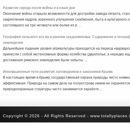
Развитие города после войны и в наши дни
Окончание войны открыло возможности для достройки завода-гиганта, стро
закрепления кадров, коренного улучшения снабжения, быта и культурного 
состоявшего на три четверти или более из р ...
География сельского хоз-ва в раннем средневековье. Содержание и геогр
земледелия
Дальнейшее падение уровня агрикультуры приходится на период «варварс
принесли с собой экстенсивные формы хозяйства (двухполье, а нередко ещ
достижения римского земледелия были забыты. ...
Инновационные пути развития заповедников и заказников Крыма
В настоящее время в Крыму, государственная охрана природы чисто номина
эффективная. Природа на самом деле на полуострове никем не охраняетс
природоохранные структуры часто занимаются заработк ...
Copyright © 2026 - All Rights Reserved - www.totallyplaces.