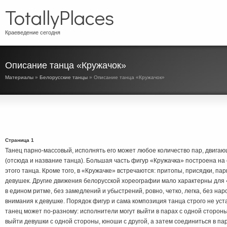
TotallyPlaces
Краеведение сегодня
Описание танца «Кружачок»
Материалы
»
Белорусские танцы
» Описание танца «Кружачок»
Страница 1
Танец парно-массовый, исполнять его может любое количество пар, двигаю
(отсюда и название танца). Большая часть фигур «Кружачка» построена н
этого танца. Кроме того, в «Кружачке» встречаются: притопы, присядки, п
девушек. Другие движения белорусской хореографии мало характерны для
в едином ритме, без замедлений и убыстрений, ровно, четко, легка, без н
внимания к девушке. Порядок фигур и сама композиция танца строго не уст
танец может по-разному: исполнители могут выйти в парах с одной стороны
выйти девушки с одной стороны, юноши с другой, а затем соединиться в п