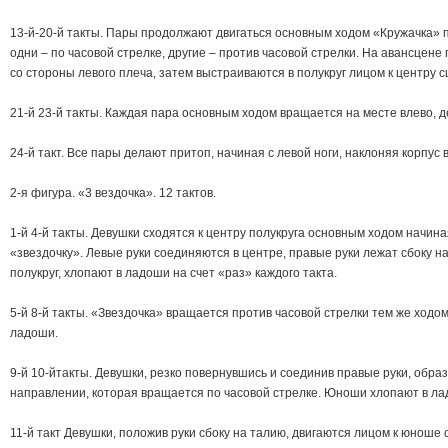
13-й-20-й такты. Пары продолжают двигаться основным ходом «Кружачка» по 
одни – по часовой стрелке, другие – против часовой стрелки. На авансцен
со стороны левого плеча, затем выстраиваются в полукруг лицом к центру 
21-й 23-й такты. Каждая пара основным ходом вращается на месте влево, 
24-й такт. Все пары делают притоп, начиная с левой ноги, наклоняя корпус в
2-я фигура. «3 вездочка». 12 тактов.
1-й 4-й такты. Девушки сходятся к центру полукруга основным ходом начина
«звездочку». Левые руки соединяются в центре, правые руки лежат сбоку на
полукруг, хлопают в ладоши на счет «раз» каждого такта.
5-й 8-й такты. «Звездочка» вращается против часовой стрелки тем же ход
ладоши.
9-й 10-йтакты. Девушки, резко повернувшись и соединив правые руки, обра
направлении, которая вращается по часовой стрелке. Юноши хлопают в ла
11-й такт Девушки, положив руки сбоку на талию, двигаются лицом к юноше 