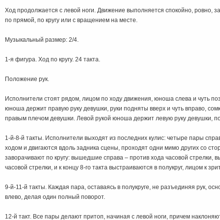
Ход продолжается с левой ноги. Движение выполняется спокойно, ровно, з
по прямой, по кругу или с вращением на месте.
Музыкальный размер: 2/4.
1-я фигура. Ход по кругу. 24 такта.
Положение рук.
Исполнители стоят рядом, лицом по ходу движения, юноша слева и чуть по
юноша держит правую руку девушки, руки подняты вверх и чуть вправо, сом
правым плечом девушки. Левой рукой юноша держит левую руку девушки, п
1-й-8-й такты. Исполнители выходят из последних кулис: четыре пары спра
ходом и двигаются вдоль задника сцены, проходят одни мимо других со сто
заворачивают по кругу: вышедшие справа – против хода часовой стрелки, 
часовой стрелки, и к концу 8-го такта выстраиваются в полукруг, лицом к зри
9-й-11-й такты. Каждая пара, оставаясь в полукруге, не разъединяя рук, о
влево, делая один полный поворот.
12-й такт. Все пары делают притоп, начиная с левой ноги, причем наклоняют