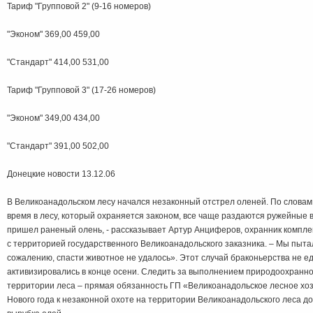
Тариф "Групповой 2" (9-16 номеров)
"Эконом" 369,00 459,00
"Стандарт" 414,00 531,00
Тариф "Групповой 3" (17-26 номеров)
"Эконом" 349,00 434,00
"Стандарт" 391,00 502,00
Донецкие новости 13.12.06
В Великоанадольском лесу начался незаконный отстрел оленей. По словам
время в лесу, который охраняется законом, все чаще раздаются ружейные 
пришел раненый олень, - рассказывает Артур Анциферов, охранник компле
с территорией государственного Великоанадольского заказника. – Мы пытал
сожалению, спасти животное не удалось». Этот случай браконьерства не 
активизировались в конце осени. Следить за выполнением природоохранно
территории леса – прямая обязанность ГП «Великоанадольское лесное хозя
Нового года к незаконной охоте на территории Великоанадольского леса д