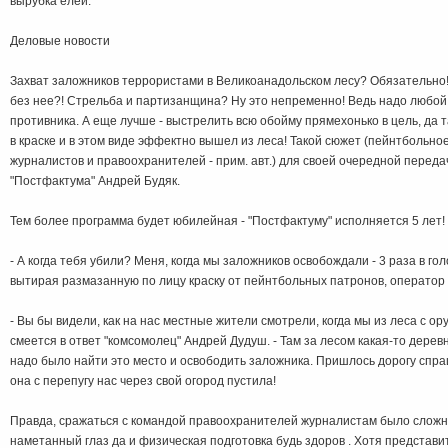
вырубка елей.
Деловые новости
Захват заложников террористами в Великоанадольском лесу? Обязательно!
без нее?! Стрельба и партизанщина? Ну это непременно! Ведь надо любой
противника. А еще лучше - выстрелить всю обойму прямехонько в цель, да та
в краске и в этом виде эффектно вышел из леса! Такой сюжет (пейнтбольн
журналистов и правоохранителей - прим. авт.) для своей очередной перед
"Постфактума" Андрей Будяк.
Тем более программа будет юбилейная - "Постфактуму" исполняется 5 лет!
- А когда тебя убили? Меня, когда мы заложников освобождали - 3 раза в гол
вытирая размазанную по лицу краску от пейнтбольных патронов, оператор
- Вы бы видели, как на нас местные жители смотрели, когда мы из леса с ор
смеется в ответ "комсомолец" Андрей Дудуш. - Там за лесом какая-то дерев
надо было найти это место и освободить заложника. Пришлось дорогу спраш
она с перепугу нас через свой огород пустила!
Правда, сражаться с командой правоохранителей журналистам было сложно:
наметанный глаз да и физическая подготовка будь здоров . Хотя представи