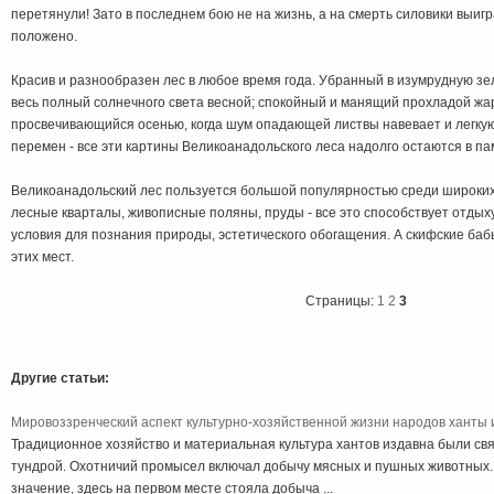
перетянули! Зато в последнем бою не на жизнь, а на смерть силовики выигр
положено.
Красив и разнообразен лес в любое время года. Убранный в изумрудную з
весь полный солнечного света весной; спокойный и манящий прохладой жа
просвечивающийся осенью, когда шум опадающей листвы навевает и легкую
перемен - все эти картины Великоанадольского леса надолго остаются в па
Великоанадольский лес пользуется большой популярностью среди широки
лесные кварталы, живописные поляны, пруды - все это способствует отдых
условия для познания природы, эстетического обогащения. А скифские ба
этих мест.
Страницы:
1
2
3
Другие статьи:
Мировоззренческий аспект культурно-хозяйственной жизни народов ханты 
Традиционное хозяйство и материальная культура хантов издавна были свя
тундрой. Охотничий промысел включал добычу мясных и пушных животных.
значение, здесь на первом месте стояла добыча ...