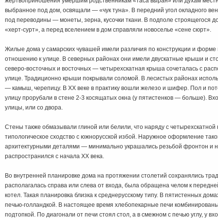
жертвоприношения умершим родственникам «таса выран» или духам местн
выбранное под дом, освящали — «чук туна». В передний угол окладного вен
под переводины — монеты, зерна, кусочки ткани. В подполе строящегося 
«херт-сурт», а перед вселением в дом справляли новоселье «сене сюрт».
Жилые дома у самарских чувашей имели различия по конструкции и форме
отношению к улице. В северных районах они имели двускатные крыши и стоя
северо-восточных и восточных — четырехскатная крыша сочеталась с рас
улице. Традиционно крыши покрывали соломой. В лесистых районах использ
— камыш, черепицу. В XX веке в практику вошли железо и шифер. Пол и по
улицу прорубали в стене 2-3 косящатых окна (у пятистенков — больше). Вхо
улицы, или со двора.
Стены также обмазывали глиной или белили, что наряду с четырехскатной
типологическое сходство с южнорусской избой. Наружное оформление так
архитектурными деталями — минимально украшались резьбой фронтон и н
распространился с начала XX века.
Во внутренней планировке дома на протяжении столетий сохранялись тра
располагалась справа или слева от входа, была обращена челом к передне
котел. Такая планировка близка к среднерусскому типу. В пятистенных дом
печью-голландкой. В настоящее время хлебопекарные печи комбинированы
подтопкой. По диагонали от печи стоял стол, а в смежном с печью углу, у вх