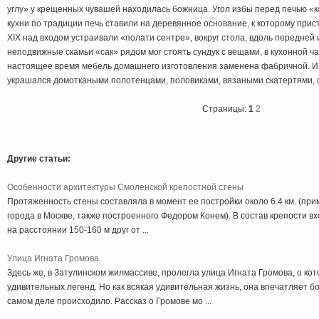
углу» у крещенных чувашей находилась божница. Угол избы перед печью «
кухни по традиции печь ставили на деревянное основание, к которому при
XIX над входом устраивали «полати сентре», вокруг стола, вдоль передней
неподвижные скамьи «сак» рядом мог стоять сундук с вещами, в кухонной ч
настоящее время мебель домашнего изготовления заменена фабричной. 
украшался домоткаными полотенцами, половиками, вязаными скатертями, 
Страницы:
1
2
Другие статьи:
Особенности архитектуры Смоленской крепостной стены
Протяженность стены составляла в момент ее постройки около 6.4 км. (при
города в Москве, также построенного Федором Конем). В состав крепости 
на расстоянии 150-160 м друг от ...
Улица Игната Громова
Здесь же, в Затулинском жилмассиве, пролегла улица Игната Громова, о ко
удивительных легенд. Но как всякая удивительная жизнь, она впечатляет бол
самом деле происходило. Рассказ о Громове мо ...