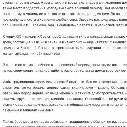
стены напротив входа. Нары служили и кроватью, и ларем для хранения д
также местом содержания молодняка скота в зимний период. Над нарами з
по-черному, а маленькие волоковые окна затыкались задвижками. Во дворе,
постройки для скота и хранения хлеба и сена. Здесь же располагалась парна
сообщению И.И. Лепехина, они «еженедельно парятся . в несносном жару и 
К концу XIX —началу XX века преобладающим типом жилища среди самарск
дома, состоящие из избы и сеней, а в некоторых — еще из клети. У бедняк
крыльцом, без сеней. В качестве временных жилищ служили шалаши «хюше
лачуги, амбары, глинобитные избы
В советское время, особенно в послевоенный период, происходил интенси
путем сооружения приделов, либо путем строительства домов-крестовиков.
Избы традиционно строились на низкой подклети. Для ее возведения при
строительные материалы: дерево, саман, кирпич, реже — камень. Основн
различных пород дерева, но чаще хвойных. В технике домостроительства 
приемы: срубная, столбовая, глинобитная кладка. Основной способ рубки бр
в связи с удорожанием лесоматериала и обнищанием крестьян в регионе 
саманные и глинобитные дома.
При выборе места для дома соблюдали традиционные обычаи: не разрешал