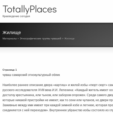
TotallyPlaces
Краеведение сегодня
Жилище
Материалы
»
Этнографические группы чувашей
» Жилище
Страница 1
чуваш самарский этнокультурный облик
Наиболее раннее описание двора «картиш» и жилой избы «пюрт-сюрт» сам
русского исследователя XVIII века И.И. Лепехина: «Каждый житель имеет о
достатку крестьянина, или тыном, или забором огорожен. Среди самого дво
которые никакой пристройки не имеют, как то сени или чуланов, но двери п
Заживные между ими имеют при каждой зимней избе и летнюю, которая про
соединяется с ней переходом». Внутреннее убранство избы состояло из гл