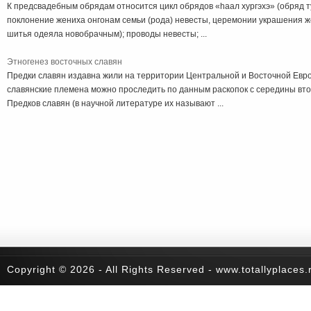
К предсвадебным обрядам относится цикл обрядов «haaл хургэхэ» (обряд ту
поклонение жениха онгонам семьи (рода) невесты, церемонии украшения ж
шитья одеяла новобрачным); проводы невесты; ...
Этногенез восточных славян
Предки славян издавна жили на территории Центральной и Восточной Евро
славянские племена можно проследить по данным раскопок с середины втор
Предков славян (в научной литературе их называют ...
Copyright © 2026 - All Rights Reserved - www.totallyplaces.