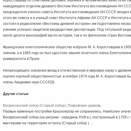
Коростовцева по сочетанию деловых, научных и человеческих качеств не см
заведующего отделом древнего Востока Института востоковедения АН ССС
председателя ученого совета Института востоковедения АН СССР, входил 
этого же совета и в ученый совет Института Африки АН СССР и Институт
состоял в редколлегии «Вестника древней истории».им подготовлено неско
ученики успешно защитили кандидатские диссертации. Под титульной реда
около десяти монографий как по истории, так и по филологии стран Востока
Французское египтологическое общество избрало М. А. Коростовцева в 195
членом, а в 1965 году он был удостоен звания почетного члена Египтологич
университета в Праге.
Непреходящего значения вклад в отечественную и мировую науку о древне
оценен научной общественностью: в ноябре 1974 года М. А. Коростовцев б
члены Академии наук СССР.[3]
Другие статьи:
Воскресенский собор (Старый собор), Покровская церковь
Первые каменные постройки Красноярска не сохранились. Наиболее значи
Воскресенский собор (на рисунке - середина XVIII в.), построенный в 1759 г
мастерами на территории острога (Старый собор ). ...