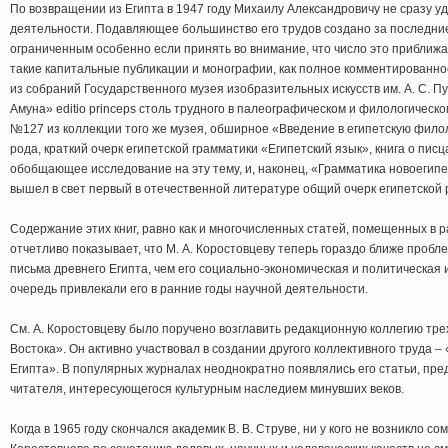
По возвращении из Египта в 1947 году Михаилу Александровичу не сразу уд
деятельности. Подавляющее большинство его трудов создано за последние
ограниченным особенно если принять во внимание, что число это приближа
такие капитальные публикации и монографии, как полное комментированно
из собраний Государственного музея изобразительных искусств им. А. С. П
Амуна» editio princeps столь трудного в палеографическом и филологическо
№127 из коллекции того же музея, обширное «Введение в египетскую фило
рода, краткий очерк египетской грамматики «Египетский язык», книга о писц
обобщающее исследование на эту тему, и, наконец, «Грамматика новоегипет
вышел в свет первый в отечественной литературе общий очерк египетской 
Содержание этих книг, равно как и многочисленных статей, помещенных в 
отчетливо показывает, что М. А. Коростовцеву теперь гораздо ближе пробл
письма древнего Египта, чем его социально-экономическая и политическая 
очередь привлекали его в ранние годы научной деятельности.
См. А. Коростовцеву было поручено возглавить редакционную коллегию тр
Востока». Он активно участвовал в создании другого коллективного труда –
Египта». В популярных журналах неоднократно появлялись его статьи, пр
читателя, интересующегося культурным наследием минувших веков.
Когда в 1965 году скончался академик В. В. Струве, ни у кого не возникло со