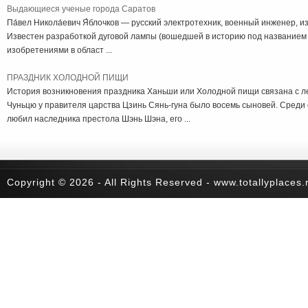
Выдающиеся ученые города Саратов
Па́вел Никола́евич Я́блочков — русский электротехник, военный инженер, 
Известен разработкой дуговой лампы (вошедшей в историю под названием 
изобретениями в област ...
ПРАЗДНИК ХОЛОДНОЙ ПИЩИ
История возникновения праздника Ханьши или Холодной пищи связана с ле
Чуньцю у правителя царства Цзинь Сянь-гуна было восемь сыновей. Среди 
любил наследника престола Шэнь Шэна, его ...
Copyright © 2026 - All Rights Reserved - www.totallyplaces.