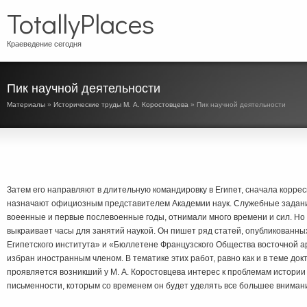
TotallyPlaces
Краеведение сегодня
Пик научной деятельности
Материалы
»
Исторические труды М. А. Коростовцева
» Пик научной деятельности
Затем его направляют в длительную командировку в Египет, сначала корре
назначают официозным представителем Академии наук. Служебные задани
воеенные и первые послевоенные годы, отнимали много времени и сил. Но
выкраивает часы для занятий наукой. Он пишет ряд статей, опубликованны
Египетского института» и «Бюллетене Французского Общества восточной ар
избран иностранным членом. В тематике этих работ, равно как и в теме док
проявляется возникший у М. А. Коростовцева интерес к проблемам истории 
письменности, которым со временем он будет уделять все большее вниман