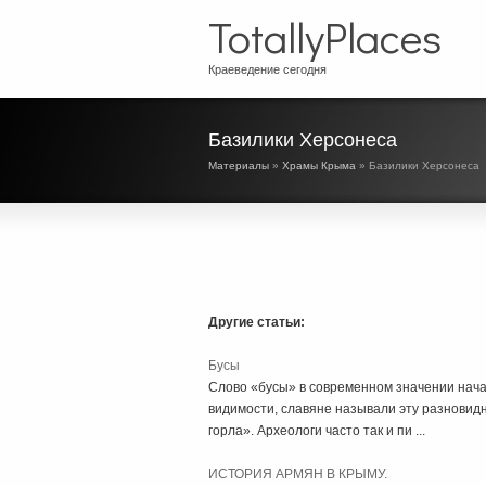
TotallyPlaces
Краеведение сегодня
Базилики Херсонеса
Материалы
»
Храмы Крыма
» Базилики Херсонеса
Другие статьи:
Бусы
Слово «бусы» в современном значении начало
видимости, славяне называли эту разновидн
горла». Археологи часто так и пи ...
ИСТОРИЯ АРМЯН В КРЫМУ.