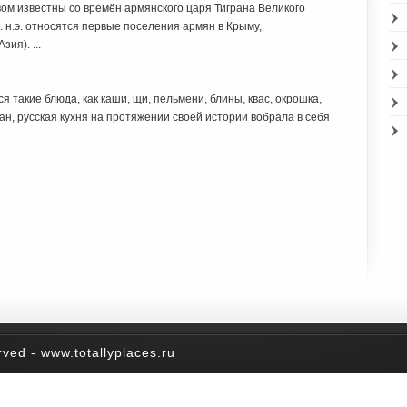
ом известны со времён армянского царя Тиграна Великого
I в. н.э. относятся первые поселения армян в Крыму,
ия). ...
 такие блюда, как каши, щи, пельмени, блины, квас, окрошка,
ран, русская кухня на протяжении своей истории вобрала в себя
rved - www.totallyplaces.ru