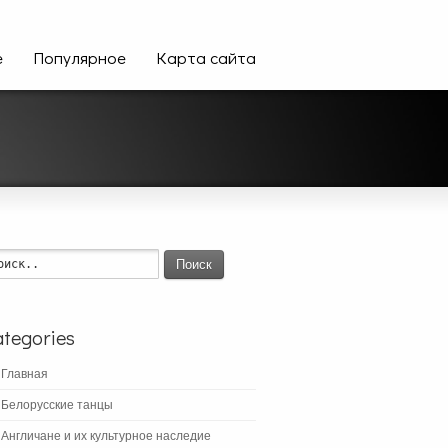
е
Популярное
Карта сайта
Поиск
tegories
Главная
Белорусские танцы
Англичане и их культурное наследие