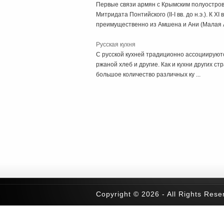
Первые связи армян с Крымским полуостров
Митридата Понтийского (II-I вв. до н.э.). К X
преимущественно из Амшена и Ани (Малая Аз
Русская кухня
С русской кухней традиционно ассоциируются
ржаной хлеб и другие. Как и кухни других ст
большое количество различных ку ...
Copyright © 2026 - All Rights Rese