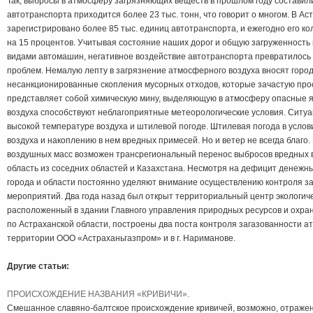
Так, выбросы в атмосферу загрязняющих веществ в прошлом году составили
автотранспорта приходится более 23 тыс. тонн, что говорит о многом. В А
зарегистрировано более 85 тыс. единиц автотранспорта, и ежегодно его ко
на 15 процентов. Учитывая состояние наших дорог и общую загруженность
видами автомашин, негативное воздействие автотранспорта превратилось 
проблем. Немалую лепту в загрязнение атмосферного воздуха вносят город
несанкционированные скопления мусорных отходов, которые зачастую прос
представляет собой химическую мину, выделяющую в атмосферу опасные 
воздуха способствуют неблагоприятные метеорологические условия. Ситуа
высокой температуре воздуха и штилевой погоде. Штилевая погода в услов
воздуха и накоплению в нем вредных примесей. Но и ветер не всегда благо
воздушных масс возможен трансрегиональный перенос выбросов вредных 
область из соседних областей и Казахстана. Несмотря на дефицит денежн
города и области постоянно уделяют внимание осуществлению контроля 
мероприятий. Два года назад был открыт территориальный центр экологиче
расположенный в здании Главного управления природных ресурсов и охр
по Астраханской области, построены два поста контроля загазованности а
территории ООО «Астраханьгазпром» и в г. Нариманове.
Другие статьи:
ПРОИСХОЖДЕНИЕ НАЗВАНИЯ «КРИВИЧИ».
Смешанное славяно-балтское происхождение кривичей, возможно, отражен