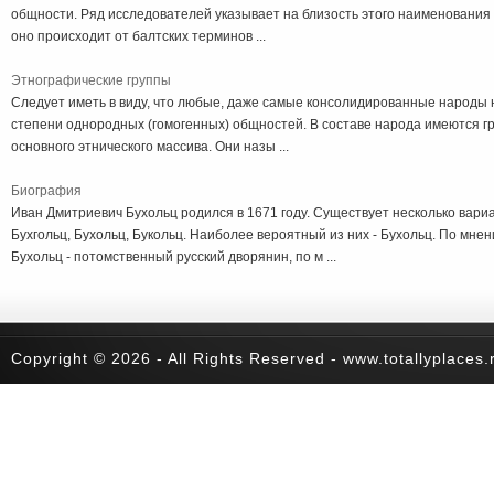
общности. Ряд исследователей указывает на близость этого наименования к
оно происходит от балтских терминов ...
Этнографические группы
Следует иметь в виду, что любые, даже самые консолидированные народы 
степени однородных (гомогенных) общностей. В составе народа имеются г
основного этнического массива. Они назы ...
Биография
Иван Дмитриевич Бухольц родился в 1671 году. Существует несколько вар
Бухгольц, Бухольц, Букольц. Наиболее вероятный из них - Бухольц. По мне
Бухольц - потомственный русский дворянин, по м ...
Copyright © 2026 - All Rights Reserved - www.totallyplaces.