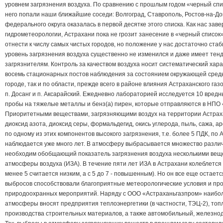
уровнем загрязнения воздуха. По сравнению с прошлым годом «черный спи
него попали наши ближайшие соседи: Волгоград, Ставрополь, Ростов-на-Д
федерального округа оказалась в первой десятке этого списка. Как нас зав
гидрометеорологии, Астрахани пока не грозит занесение в «черный список»
отнести к числу самых чистых городов, но положение у нас достаточно стаб
уровень загрязнения воздуха существенно не изменился и даже имеет те
загрязнителям. Контроль за качеством воздуха носит систематический хара
восемь стационарных постов наблюдения за состоянием окружающей среды
городе, так и по области, прежде всего в районе влияния Астраханского газо
п. Досанг и п. Аксарайский. Ежедневно лабораторией исследуется 10 вредн
пробы на тяжелые металлы и бенз(а) пирен, которые отправляются в НПО «
Приоритетными веществами, загрязняющими воздух на территории Астраха
диоксид азота, диоксид серы, формальдегид, окись углерода, пыль, сажа, 
по одному из этих компонентов высокого загрязнения, т.е. более 5 ПДК, по 
наблюдается уже много лет. В атмосферу выбрасывается множество разли
необходим обобщающий показатель загрязнения воздуха несколькими веще
атмосферы воздуха (ИЗА). В течение пяти лет ИЗА в Астрахани колеблется 
менее 5 считается низким, а с 5 до 7 - повышенным). Но он все еще остае
выбросов способствовали благоприятные метеорологические условия и пр
природоохранных мероприятий. Наряду с ООО «Астраханьгазпром» наибол
атмосферы вносят предприятия теплоэнергетики (в частности, ТЭЦ-2), то
производства строительных материалов, а также автомобильный, железно