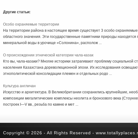
Другие статьи:
Особо охраняемые территории
На территории района в настоящее время существует 3 особо охраняемы
областного значения. Эти государственные памятники природы находятся п
минеральной воды в урочище «Солонина», располож ...
О происхождении этнической категории чала-казак
Кто вы, чала-казаки? Многие историки затрагивают проблему социальной 
населения Казахстана дореволюционной эпохи. Их исследования освещаю
этнополитической консолидации племен и отдельных родо ...
Культура англичан
Искусство и архитектура. В Великобритании сохранились крупнейшие, нео
композиции мегалитические комплексы неолита и бронзового века (Стоунхе
построек I—V вв., резьба по камню и мет ...
Copyright © 2026 - All Rights Reserved - www.totallyplaces.