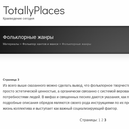
TotallyPlaces
Краеведение сегодня
Фольклорные жанры
Материалы
»
Фольклор хантов и манси
» Фольклорные жанры
Страница 3
Из всего выше сказанного можно сделать вывод, что фольклорное творчест
просто эстетической ценностью, а органически связанно с системой веров
потребностями людей. В мифах и священных песнях даются указания, как п
подробные описания обрядов являются своего рода инструкциями по их пр
жизнь коллектива и выступает как важный социализирующий фактор.
Страницы:
1
2
3