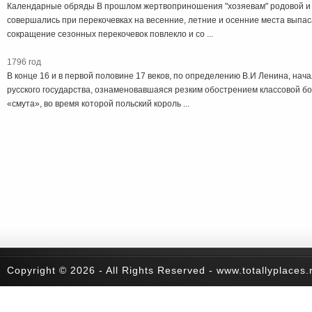
Календарные обряды В прошлом жертвоприношения "хозяевам" родовой и
совершались при перекочевках на весенние, летние и осенние места выпас
сокращение сезонных перекочевок повлекло и со ...
1796 год
В конце 16 и в первой половине 17 веков, по определению В.И Ленина, нача
русского государства, ознаменовавшаяся резким обострением классовой б
«смута», во время которой польский король ...
Copyright © 2026 - All Rights Reserved - www.totallyplaces.