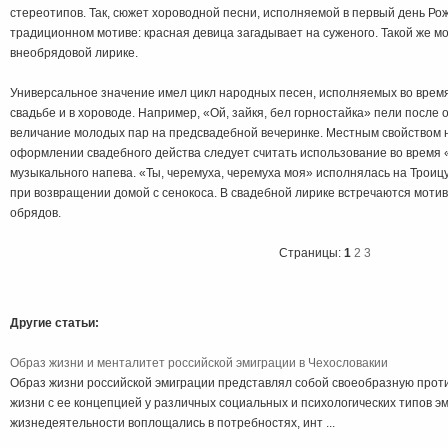
стереотипов. Так, сюжет хороводной песни, исполняемой в первый день Ро
традиционном мотиве: красная девица загадывает на суженого. Такой же м
внеобрядовой лирике.
Универсальное значение имел цикл народных песен, исполняемых во время
свадьбе и в хороводе. Например, «Ой, зайкя, бел горностайка» пели после 
величание молодых пар на предсвадебной вечеринке. Местным свойством 
оформлении свадебного действа следует считать использование во время «
музыкального напева. «Ты, черемуха, черемуха моя» исполнялась на Троицу
при возвращении домой с сенокоса. В свадебной лирике встречаются моти
обрядов.
Страницы:
1
2
3
Другие статьи:
Образ жизни и менталитет российской эмиграции в Чехословакии
Образ жизни российской эмиграции представлял собой своеобразную прот
жизни с ее концепцией у различных социальных и психологических типов э
жизнедеятельности воплощались в потребностях, инт ...