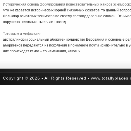
Историческая основа формирования повествовательных жанров эскимосск
Что же касается исторических корней сказочных сюжетов, то данный вопро
Фольклор азиатских эскимосов по своему составу довольно сложен. Этниче
нарушена несколько тысяч лет назад ...
Тотемизм и мифология
австралийский социальный абориген колдовство Верования и основные ре
аборигенов передаются из поколения в поколение почти исключительно в ус
них происходят какие – то изменения, какое б ...
Copyright © 2026 - All Rights Reserved - www.totallyplaces.