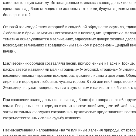
самостоятельную систему. Интонационные комплексы календарных песен и
время как свадебная мелодика не исчерпывается ими, будучи в целом мног
более развитой.
Основой взаимодействия аграрной и свадебной обрядности служила, едина
Любовные и брачные мотивы встречаются в новогодних щедровках о Малан
тематика обнаруживается в величаниях, адресуемых дочери хозяина двора.
новогодних величаниях с традиционным зачином и рефреном «Щедрый вечи
вечир».
Цикл весенних обрядов составляли песни, приуроченные к Пасхе и Троице
раскрывается названиями мая - «травный» (у русских), «травэнь» (у украи
весеннего месяца - времени всходов, распускания листвы и цветения. Обр
лиричны и передают любовные чувства героев. В той или иной мере песни
Экспозиция служит эмоциональным вступлением и начинается обычно с к
При сравнении календарных песен и свадебного фольклора легко обнаружи
языка. Рефрены песен нередко состоят из сочетаний междометий: «ой ля», 
заклинательных формулах сохранились архаические представления восточ
сверхъестественных сил на судьбу человека.
Песни-заклинания направлены «на те или иные явления природы, от кото