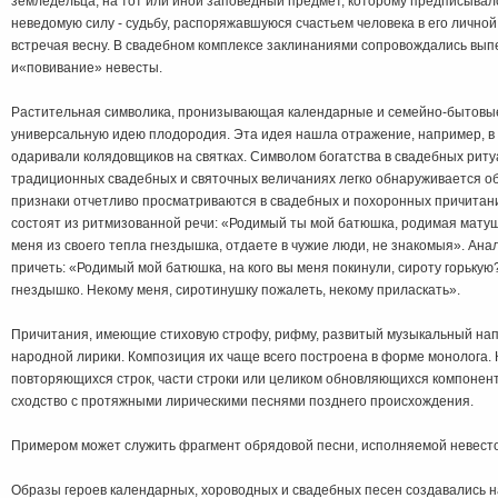
земледельца, на тот или иной заповедный предмет, которому предписывал
неведомую силу - судьбу, распоряжавшуюся счастьем человека в его личной
встречая весну. В свадебном комплексе заклинаниями сопровождались вып
и«повивание» невесты.
Растительная символика, пронизывающая календарные и семейно-бытовые
универсальную идею плодородия. Эта идея нашла отражение, например, в 
одаривали колядовщиков на святках. Символом богатства в свадебных ритуа
традиционных свадебных и святочных величаниях легко обнаруживается о
признаки отчетливо просматриваются в свадебных и похоронных причита
состоят из ритмизованной речи: «Родимый ты мой батюшка, родимая матуш
меня из своего тепла гнездышка, отдаете в чужие люди, не знакомыя». Ана
причеть: «Родимый мой батюшка, на кого вы меня покинули, сироту горькую
гнездышко. Некому меня, сиротинушку пожалеть, некому приласкать».
Причитания, имеющие стиховую строфу, рифму, развитый музыкальный нап
народной лирики. Композиция их чаще всего построена в форме монолога. 
повторяющихся строк, части строки или целиком обновляющихся компонен
сходство с протяжными лирическими песнями позднего происхождения.
Примером может служить фрагмент обрядовой песни, исполняемой невесто
Образы героев календарных, хороводных и свадебных песен создавались 