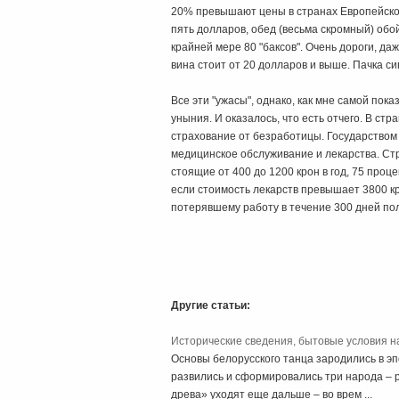
20% превышают цены в странах Европейского
пять долларов, обед (весьма скромный) обо
крайней мере 80 "баксов". Очень дороги, да
вина стоит от 20 долларов и выше. Пачка си
Все эти "ужасы", однако, как мне самой пок
уныния. И оказалось, что есть отчего. В ст
страхование от безработицы. Государством 
медицинское обслуживание и лекарства. Стр
стоящие от 400 до 1200 крон в год, 75 проц
если стоимость лекарств превышает 3800 к
потерявшему работу в течение 300 дней пол
Другие статьи:
Исторические сведения, бытовые условия н
Основы белорусского танца зародились в эпо
развились и сформировались три народа – ру
древа» уходят еще дальше – во врем ...