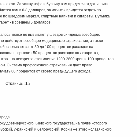
 союза. За чашку кофе и булочку вам придется отдать почти
йдется вам в 6-8 долларов, за джинсы придется отдать по
же по шведским меркам, спиртные напитки и сигареты. Бутылка
гарет - в среднем 5 долларов.
азалось, вовсе не вызывают у шведов синдрома всеобщего
ране действует всеобщее медицинское страхование, а также
обеспечивается от 30 до 100 процентов расходов на
аховка покрывает 50 процентов расходов на лекарства,
ентов - на лекарства стоимостью 1200-2800 крон и 100 процентов,
рон. Система профсоюзного страхования дает право
учать 80 процентов от своего предыдущего дохода.
Страницы:
1
2
арода
ху древнерусского Киевского государства, на почве которого
сский, украинский и белорусский. Корни же этого «славянского