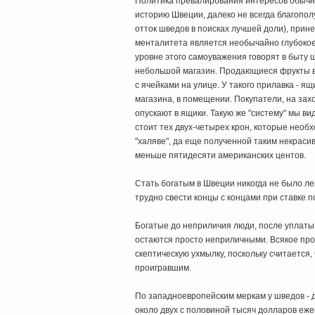
Политика превалирования интересов обычно
историю Швеции, далеко не всегда благопо
отток шведов в поисках лучшей доли), при
менталитета является необычайно глубокое 
уровне этого самоуважения говорят в быту 
небольшой магазин. Продающиеся фрукты в
с ячейками на улице. У такого прилавка - я
магазина, в помещении. Покупатели, на захо
опускают в ящики. Такую же "систему" мы ви
стоит тех двух-четырех крон, которые необ
"халяве", да еще полученной таким некрас
меньше пятидесяти американских центов.
Стать богатым в Швеции никогда не было ле
трудно свести концы с концами при ставке п
Богатые до неприличия люди, после уплаты н
остаются просто неприличными. Всякое про
скептическую ухмылку, поскольку считается,
проигравшим.
По западноевропейским меркам у шведов - 
около двух с половиной тысяч долларов еже