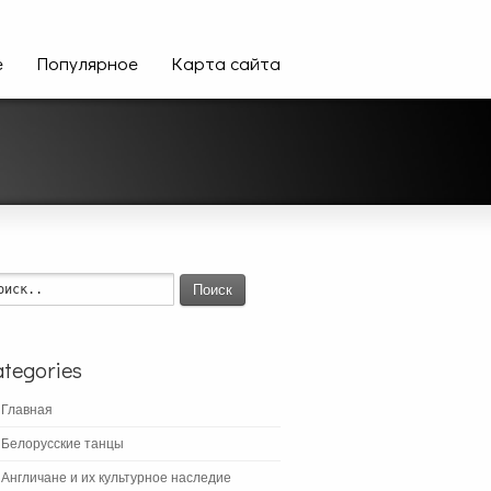
е
Популярное
Карта сайта
Поиск
tegories
Главная
Белорусские танцы
Англичане и их культурное наследие