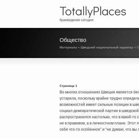
TotallyPlaces
Краеведение сегодня
Общество
Материалы
»
Шведский национальный характер
» О
Страница 1
Во многих отношениях Швеция является бес
устарела, поскольку крайне трудно определ
возможностей имеет сильные позиции в шве
социал-демократической партии в шведской
распространился настолько, что в какой-то
не в правовом, а в личностном плане. Этот 
себя что-то особенное” и “не думаю, что вы 