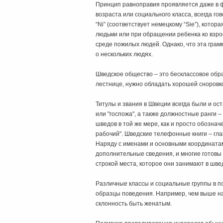
Принцип равноправия проявляется даже в ф
возраста или социального класса, всегда го
“Ni” (соответствует немецкому “Sie”), кот
людьми или при обращении ребенка ко взросл
среде пожилых людей. Однако, что эта грам
о нескольких людях.
Шведское общество – это бесклассовое обр
лестнице, нужно обладать хорошей сноровк
Титулы и звания в Швеции всегда были и ос
или "госпожа", а также должностные ранги – 
шведов в той же мере, как и просто обозн
рабочий". Шведские телефонные книги – гл
Наряду с именами и основными координатам
дополнительные сведения, и многие готовы
строкой места, которое они занимают в шве
Различные классы и социальные группы в 
образцы поведения. Например, чем выше на
склонность быть женатым.