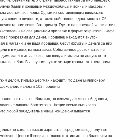
го человека - жителя страны, выработанная за многовековую
лучную (были и кровавые междоусобицы и войны и массовый
несла достойные плоды. Одним из составляющих шведского
уважение к личности, а также собственное достоинство. Об
шведов многие вещи. Вот пример. Где-то на проезжей части стоит
ыставлены на специальном прилавке в форме открытого шкафа
щики с прорезями для денег. Продавец находится внутри
дя в магазин и не видя продавца, берут фрукты и деньги за них
дели и в музеях, на выставках. Собственное достоинство не
ходимо заплатить, а сознание шведа и мысли не допускает о
ивым способом. Вышеупомянутые четыре кроны - это немногим
гким делом. Ингмар Бергман находит, что даже миллионеру
одоходного налога в 102 процента.
алогов, в глазах небогатых, но весьма далеких от бедности,
явление личного богатства в Швеции всегда вызывало
 что любой победитель в конце концов оказывается
далеко не самая высокая зарплата: в среднем швед получает
месячно. Цены в Швеции, согласно статистике, на более чем на