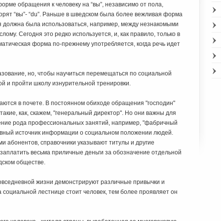
орме обращения к человеку на “вы”, независимо от пола,
ворят “вы”- “du”. Раньше в шведском была более вежливая форма
орая должна была использоваться, например, между незнакомыми
ому. Сегодня это редко используется, и, как правило, только в
матическая форма по-прежнему употребляется, когда речь идет
азование, но, чтобы научиться перемещаться по социальной
ой и пройти школу изнурительной тренировки.
таются в почете. В постоянном обиходе обращения "господин"
такие, как, скажем, "генеральный директор". Но они важны для
ачение рода профессиональных занятий, например, "фабричный
авный источник информации о социальном положении людей.
и абонентов, справочники указывают титулы и другие
 заплатить весьма приличные деньги за обозначение отдельной
дском обществе.
повседневной жизни демонстрируют различные привычки и
 социальной лестнице стоит человек, тем более проявляет он