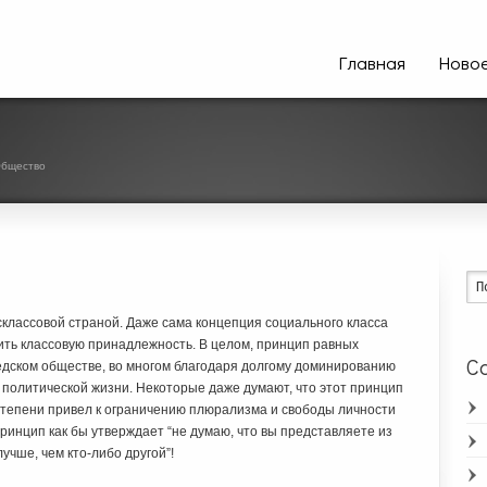
Главная
Ново
бщество
классовой страной. Даже сама концепция социального класса
ить классовую принадлежность. В целом, принцип равных
Ca
дском обществе, во многом благодаря долгому доминированию
 политической жизни. Некоторые даже думают, что этот принцип
 степени привел к ограничению плюрализма и свободы личности
принцип как бы утверждает “не думаю, что вы представляете из
лучше, чем кто-либо другой”!