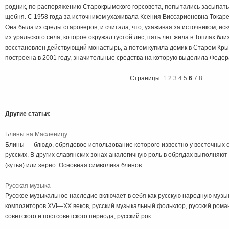
родник, по распоряжению Старокрымского горсовета, попытались засыпать
щебня. С 1958 года за источником ухаживала Ксения Виссарионовна Токаре
Она была из среды староверов, и считала, что, ухаживая за источником, ис
из уральского села, которое окружал густой лес, пять лет жила в Топлах бли
восстановлен действующий монастырь, а потом купила домик в Старом Кр
построена в 2001 году, значительные средства на которую выделила Федер
Страницы:
1
2
3
4
5
6
7
8
Другие статьи:
Блины на Масленицу
Блины — блюдо, обрядовое использование которого известно у восточных с
русских. В других славянских зонах аналогичную роль в обрядах выполняю
(кутья) или зерно. Основная символика блинов ...
Русская музыка
Русское музыкальное наследие включает в себя как русскую народную музыку
композиторов XVI—XX веков, русский музыкальный фольклор, русский рома
советского и постсоветского периода, русский рок ...