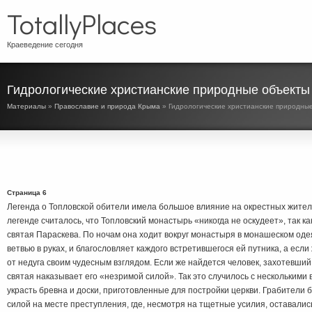
TotallyPlaces
Краеведение сегодня
Гидрологические христианские природные объекты
Материалы
»
Православие и природа Крыма
» Гидрологические христианские природны
Страница 6
Легенда о Топловской обители имела большое влияние на окрестных жителе
легенде считалось, что Топловский монастырь «никогда не оскудеет», так к
святая Параскева. По ночам она ходит вокруг монастыря в монашеском оде
ветвью в руках, и благословляет каждого встретившегося ей путника, а если
от недуга своим чудесным взглядом. Если же найдется человек, захотевши
святая наказывает его «незримой силой». Так это случилось с нескольким
украсть бревна и доски, приготовленные для постройки церкви. Грабители
силой на месте преступления, где, несмотря на тщетные усилия, оставались