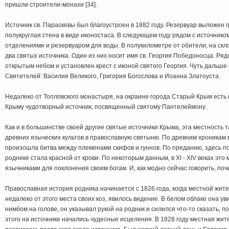
пришли строители-монахи [34].
Источник св. Параскевы был благоустроен в 1882 году. Резервуар выложен 
полукруглая стена в виде иконостаса. В следующем году рядом с источнико
отделениями и резервуаром для воды. В полукилометре от обители, на скл
два святых источника. Один из них носит имя св. Георгия Победоносца. Ряд
открытым небом и установлен крест с иконой святого Георгия. Чуть дальше
Святителей: Василия Великого, Григория Богослова и Иоанна Златоуста.
Недалеко от Топловского монастыря, на окраине города Старый Крым есть
Крыму чудотворный источник, посвященный святому Пантелеймону.
Как и в большинстве своей другие святые источники Крыма, эта местность 
древних языческих культов в православную святыню. По древним хроникам в
произошла битва между племенами скифов и гуннов. По преданию, здесь по
роднике стала красной от крови. По некоторым данным, в XI - XIV веках это
язычниками для поклонения своим богам. И, как модно сейчас говорить, почи
Православная история родника начинается с 1826 года, когда местной жит
недалеко от этого места своих коз, явилось видение. В белом облаке она у
нимбом на голове, он указывал рукой на родник и силился что-то сказать, п
этого на источнике начались чудесные исцеления. В 1828 году местная жи