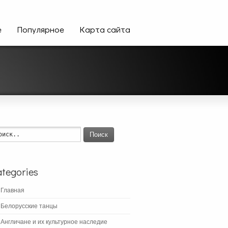
е
Популярное
Карта сайта
Поиск
tegories
Главная
Белорусские танцы
Англичане и их культурное наследие