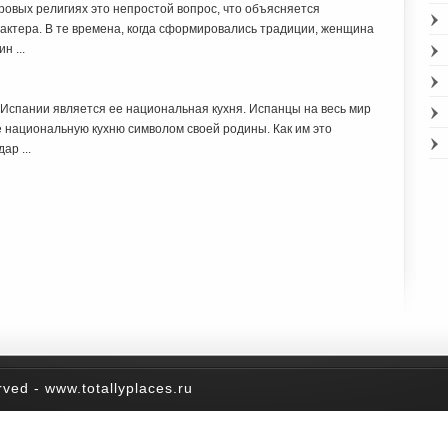
ровых религиях это непростой вопрос, что объясняется
актера. В те времена, когда сформировались традиции, женщина
н ...
спании является ее национальная кухня. Испанцы на весь мир
е национальную кухню символом своей родины. Как им это
ар ...
rved - www.totallyplaces.ru